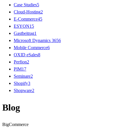
Case Studies
5
Cloud-Hosting
2
E-Commerce
45
ESYON
15
Gastbeitrag
1
Microsoft Dynamics 365
6
Mobile Commerce
6
OXID eSales
8
Perfion
2
PIM
17
Seminare
2
Shopify
3
Shopware
2
Blog
BigCommerce