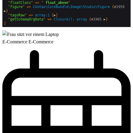
  "
floatClass
" => "
 float_above
"

  "
figure
" => 
Contao\CoreBundle\Image\Studio
\
Figure
 {
#1959 
▶
}

  "
tagsRaw
" => 
array:1
 [
▶
]

  "
getSchemaOrgData
" => 
Closure(): array
 {
#1965 
▶
E-Commerce
E-Commerce