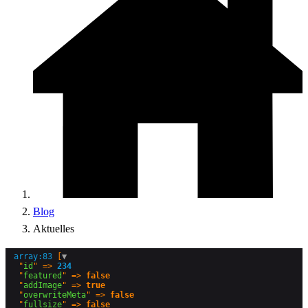
Blog
Aktuelles
array:83
 [
▼
  "
id
" => 
234
  "
featured
" => 
false
  "
addImage
" => 
true
  "
overwriteMeta
" => 
false
  "
fullsize
" => 
false