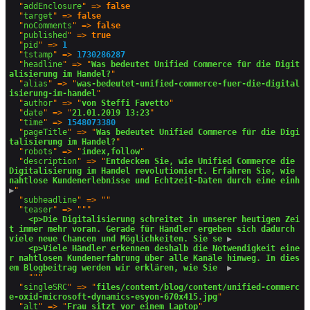
  "
addEnclosure
" => 
false
  "
target
" => 
false
  "
noComments
" => 
false
  "
published
" => 
true
  "
pid
" => 
1
  "
tstamp
" => 
1730286287
  "
headline
" => "
Was bedeutet Unified Commerce für die Digit
alisierung im Handel?
"

  "
alias
" => "
was-bedeutet-unified-commerce-fuer-die-digital
isierung-im-handel
"

  "
author
" => "
von Steffi Favetto
"

  "
date
" => "
21.01.2019 13:23
"

  "
time
" => 
1548073380
  "
pageTitle
" => "
Was bedeutet Unified Commerce für die Digi
talisierung im Handel?
"

  "
robots
" => "
index,follow
"

  "
description
" => "
Entdecken Sie, wie Unified Commerce die 
Digitalisierung im Handel revolutioniert. Erfahren Sie, wie 
nahtlose Kundenerlebnisse und Echtzeit-Daten durch eine einh
▶
"

  "
subheadline
" => ""

  "
teaser
" => """

<p>Die Digitalisierung schreitet in unserer heutigen Zei
t immer mehr voran. Gerade für Händler ergeben sich dadurch 
viele neue Chancen und Möglichkeiten. Sie se
 ▶
<p>Viele Händler erkennen deshalb die Notwendigkeit eine
r nahtlosen Kundenerfahrung über alle Kanäle hinweg. In dies
em Blogbeitrag werden wir erklären, wie Sie 
 ▶
    """

  "
singleSRC
" => "
files/content/blog/content/unified-commerc
e-oxid-microsoft-dynamics-esyon-670x415.jpg
"

  "
alt
" => "
Frau sitzt vor einem Laptop
"
