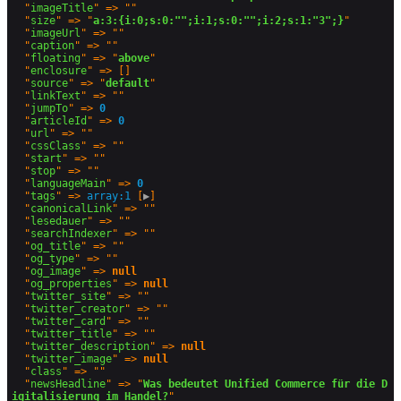
  "
imageTitle
" => ""

  "
size
" => "
a:3:{i:0;s:0:"";i:1;s:0:"";i:2;s:1:"3";}
"

  "
imageUrl
" => ""

  "
caption
" => ""

  "
floating
" => "
above
"

  "
enclosure
" => []

  "
source
" => "
default
"

  "
linkText
" => ""

  "
jumpTo
" => 
0
  "
articleId
" => 
0
  "
url
" => ""

  "
cssClass
" => ""

  "
start
" => ""

  "
stop
" => ""

  "
languageMain
" => 
0
  "
tags
" => 
array:1
 [
▶
]

  "
canonicalLink
" => ""

  "
lesedauer
" => ""

  "
searchIndexer
" => ""

  "
og_title
" => ""

  "
og_type
" => ""

  "
og_image
" => 
null
  "
og_properties
" => 
null
  "
twitter_site
" => ""

  "
twitter_creator
" => ""

  "
twitter_card
" => ""

  "
twitter_title
" => ""

  "
twitter_description
" => 
null
  "
twitter_image
" => 
null
  "
class
" => ""

  "
newsHeadline
" => "
Was bedeutet Unified Commerce für die D
igitalisierung im Handel?
"
