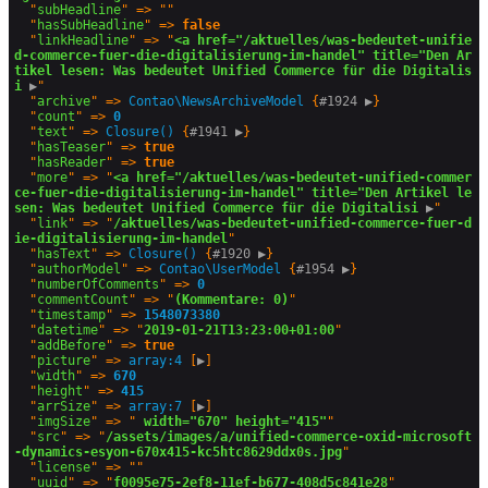
  "
subHeadline
" => ""

  "
hasSubHeadline
" => 
false
  "
linkHeadline
" => "
<a href="/aktuelles/was-bedeutet-unifie
d-commerce-fuer-die-digitalisierung-im-handel" title="Den Ar
tikel lesen: Was bedeutet Unified Commerce für die Digitalis
i
 ▶
"

  "
archive
" => 
Contao
\
NewsArchiveModel
 {
#1924 
▶
}

  "
count
" => 
0
  "
text
" => 
Closure()
 {
#1941 
▶
}

  "
hasTeaser
" => 
true
  "
hasReader
" => 
true
  "
more
" => "
<a href="/aktuelles/was-bedeutet-unified-commer
ce-fuer-die-digitalisierung-im-handel" title="Den Artikel le
sen: Was bedeutet Unified Commerce für die Digitalisi
 ▶
"

  "
link
" => "
/aktuelles/was-bedeutet-unified-commerce-fuer-d
ie-digitalisierung-im-handel
"

  "
hasText
" => 
Closure()
 {
#1920 
▶
}

  "
authorModel
" => 
Contao
\
UserModel
 {
#1954 
▶
}

  "
numberOfComments
" => 
0
  "
commentCount
" => "
(Kommentare: 0)
"

  "
timestamp
" => 
1548073380
  "
datetime
" => "
2019-01-21T13:23:00+01:00
"

  "
addBefore
" => 
true
  "
picture
" => 
array:4
 [
▶
]

  "
width
" => 
670
  "
height
" => 
415
  "
arrSize
" => 
array:7
 [
▶
]

  "
imgSize
" => "
 width="670" height="415"
"

  "
src
" => "
/assets/images/a/unified-commerce-oxid-microsoft
-dynamics-esyon-670x415-kc5htc8629ddx0s.jpg
"

  "
license
" => ""

  "
uuid
" => "
f0095e75-2ef8-11ef-b677-408d5c841e28
"
