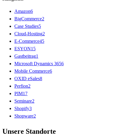
Amazon
6
BigCommerce
2
Case Studies
5
Cloud-Hosting
2
E-Commerce
45
ESYON
15
Gastbeitrag
1
Microsoft Dynamics 365
6
Mobile Commerce
6
OXID eSales
8
Perfion
2
PIM
17
Seminare
2
Shopify
3
Shopware
2
Unsere Standorte