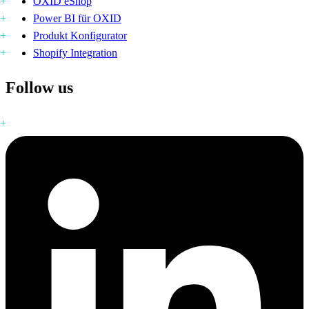
OXID eShop
Power BI für OXID
Produkt Konfigurator
Shopify Integration
Follow us